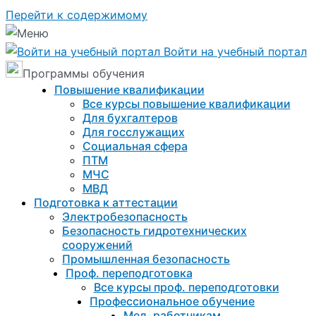
Перейти к содержимому
Войти на учебный портал
Программы обучения
Повышение квалификации
Все курсы повышение квалификации
Для бухгалтеров
Для госслужащих
Социальная сфера
ПТМ
МЧС
МВД
Подготовка к aттестации
Электробезопасность
Безопасность гидротехнических
сооружений
Промышленная безопасность
Проф. переподготовка
Все курсы проф. переподготовки
Профессиональное обучение
Мед. работникам