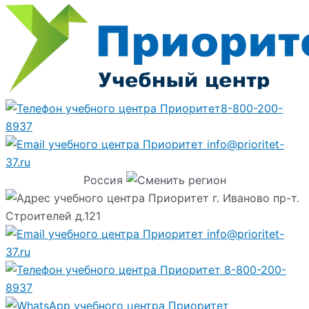
8-800-200-
8937
info@prioritet-
37.ru
Россия
г. Иваново пр-т.
Строителей д.121
info@prioritet-
37.ru
8-800-200-
8937