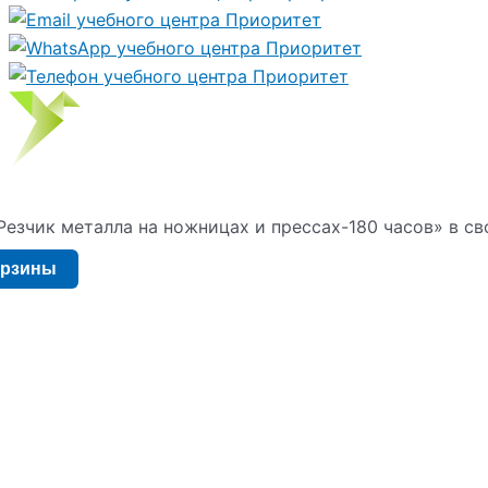
езчик металла на ножницах и прессах-180 часов» в св
орзины