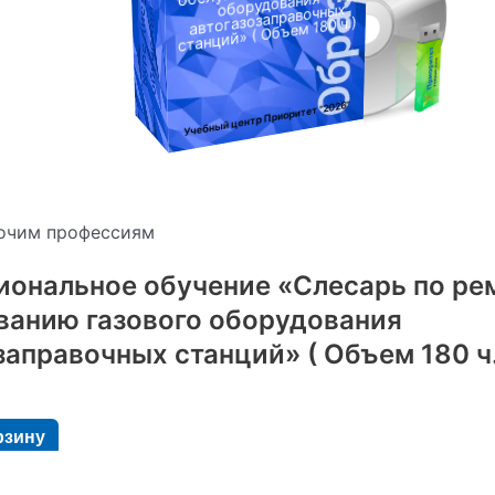
оборудования
:
автогазозаправочных
станций» ( Объем 180 ч.)
"2026"
Учебный центр Приоритет
очим профессиям
ональное обучение «Слесарь по ре
анию газового оборудования
заправочных станций» ( Объем 180 ч.
рзину