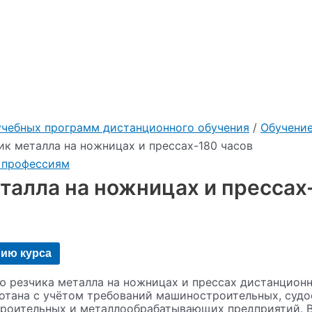
учебных программ дистанционного обучения
/
Обучени
ик металла на ножницах и прессах-180 часов
 профессиям
талла на ножницах и прессах
нию курса
 резчика металла на ножницах и прессах дистанционно
отана с учётом требований машиностроительных, судо
троительных и металлообрабатывающих предприятий. В