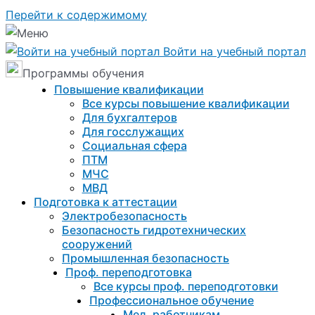
Перейти к содержимому
Войти на учебный портал
Программы обучения
Повышение квалификации
Все курсы повышение квалификации
Для бухгалтеров
Для госслужащих
Социальная сфера
ПТМ
МЧС
МВД
Подготовка к aттестации
Электробезопасность
Безопасность гидротехнических
сооружений
Промышленная безопасность
Проф. переподготовка
Все курсы проф. переподготовки
Профессиональное обучение
Мед. работникам