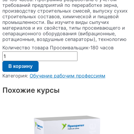
требований предприятий по переработке зерна,
производству строительных смесей, выпуску сухих
строительных составов, химической и пищевой
промышленности. Вы изучите виды сыпучих
материалов и их свойства, типы просеивающего и
сепарационного оборудования (вибрационные,
ротационные, воздушные сепараторы), технологию
подготовки сырья, контроль качества продукта по
Количество товара Просеивальщик-180 часов
фракциям и влажности, обслуживание машин,
устранение типовых неисправностей, а также нормы
охраны труда и промышленной безопасности. По
В корзину
окончании курса выдаётся документ
государственного образца, подтверждающий
Категория:
Обучение рабочим профессиям
квалификацию.
Похожие курсы