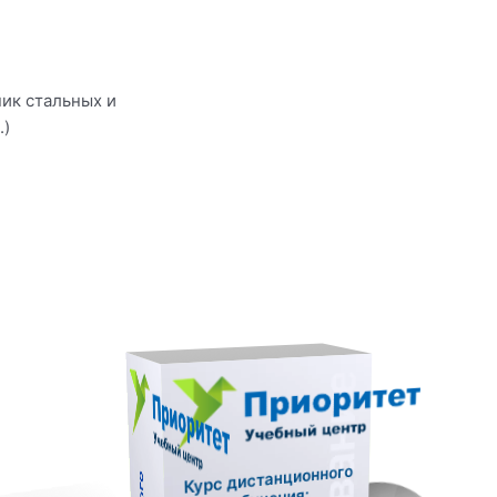
ик стальных и
.)
Back side
Right side
Курс дистанционного