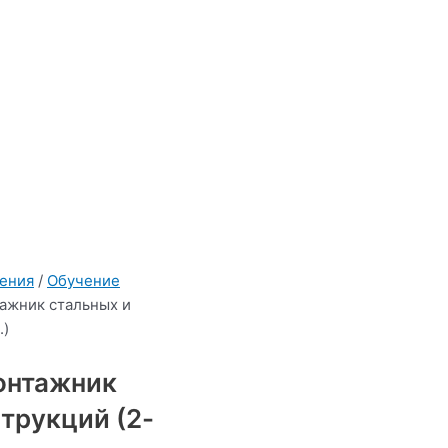
чения
/
Обучение
ажник стальных и
.)
онтажник
трукций (2-