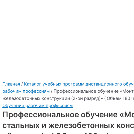
Курс дистанционного
К
у
р
с
д
и
с
т
а
н
ц
и
о
н
н
о
г
о
о
б
у
ч
е
н
и
я
обучения:
Профессиональное
обучение «Монтажник
стальных и
железобетонных
конструкций (2-ой
разряд)» ( Объем 180 ч.)
:
"2026"
Учебный центр Приоритет
Bottom side
Главная
/
Каталог учебных программ дистанционного обу
рабочим профессиям
/ Профессиональное обучение «Монт
железобетонных конструкций (2-ой разряд)» ( Объем 180 ч
Обучение рабочим профессиям
Профессиональное обучение «М
стальных и железобетонных конс