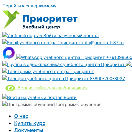
Перейти к содержимому
Войти на учебный портал
info@prioritet-37.ru
+791098500
8-800-200-8937
Версия сайта для слабовидящих
Войти
Программы обучения
О нас
Купить курс
Документы