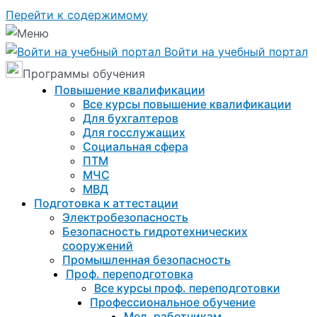
Перейти к содержимому
Войти на учебный портал
Программы обучения
Повышение квалификации
Все курсы повышение квалификации
Для бухгалтеров
Для госслужащих
Социальная сфера
ПТМ
МЧС
МВД
Подготовка к aттестации
Электробезопасность
Безопасность гидротехнических
сооружений
Промышленная безопасность
Проф. переподготовка
Все курсы проф. переподготовки
Профессиональное обучение
Мед. работникам