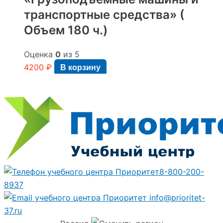
транспортные средства» (
Объем 180 ч.)
Оценка
0
из 5
4200
₽
В корзину
8-800-200-
8937
info@prioritet-
37.ru