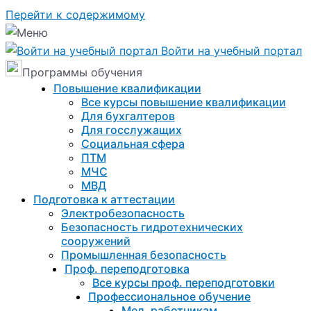
Перейти к содержимому
Войти на учебный портал
Программы обучения
Повышение квалификации
Все курсы повышение квалификации
Для бухгалтеров
Для госслужащих
Социальная сфера
ПТМ
МЧС
МВД
Подготовка к aттестации
Электробезопасность
Безопасность гидротехнических
сооружений
Промышленная безопасность
Проф. переподготовка
Все курсы проф. переподготовки
Профессиональное обучение
Мед. работникам