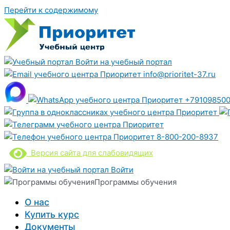
Перейти к содержимому
Войти на учебный портал
info@prioritet-37.ru
+791098500
8-800-200-8937
Версия сайта для слабовидящих
Войти
Программы обучения
О нас
Купить курс
Документы