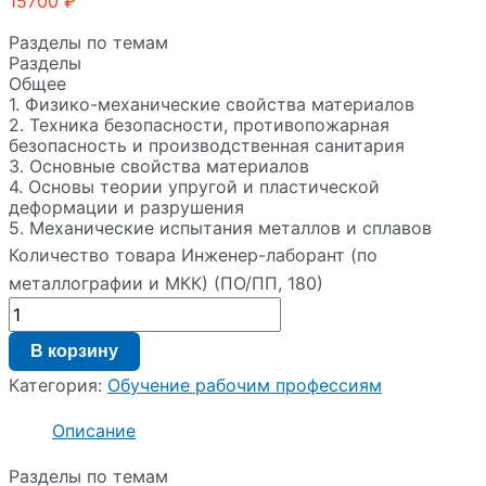
15700
₽
Разделы по темам
Разделы
Общее
1. Физико-механические свойства материалов
2. Техника безопасности, противопожарная
безопасность и производственная санитария
3. Основные свойства материалов
4. Основы теории упругой и пластической
деформации и разрушения
5. Механические испытания металлов и сплавов
6. Оборудование и приборы для проведения
Количество товара Инженер-лаборант (по
механических испытаний
металлографии и МКК) (ПО/ПП, 180)
7. Неразрушающие методы контроля, определение
физических свойств металлов и сплавов
8. Испытания неметаллических материалов
9. Специальные виды испытаний
В корзину
10. Основные сведения о стандартизации,
Категория:
Обучение рабочим профессиям
метрологии и контроле качества продукции
11. Требования к образцам для испытаний и методы
Описание
обработки результатов испытаний
12. Итоговая квалификационная аттестация
Разделы по темам