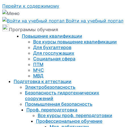
Перейти к содержимому
Войти на учебный портал
Программы обучения
Повышение квалификации
Все курсы повышение квалификации
Для бухгалтеров
Для госслужащих
Социальная сфера
ПТМ
МЧС
МВД
Подготовка к aттестации
Электробезопасность
Безопасность гидротехнических
сооружений
Промышленная безопасность
Проф. переподготовка
Все курсы проф. переподготовки
Профессиональное обучение
Мед. работникам