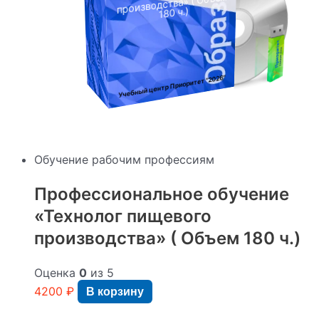
производства» ( Объем
180 ч.)
:
"2026"
Учебный центр Приоритет
Обучение рабочим профессиям
Профессиональное обучение
«Технолог пищевого
производства» ( Объем 180 ч.)
Оценка
0
из 5
4200
₽
В корзину