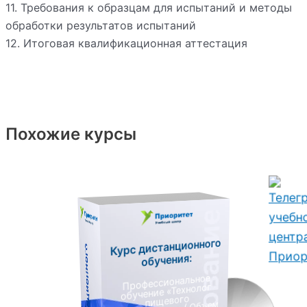
11. Требования к образцам для испытаний и методы
обработки результатов испытаний
12. Итоговая квалификационная аттестация
Похожие курсы
Курс дистанционного
К
у
р
с
д
и
с
т
а
н
ц
и
о
н
н
о
г
о
о
б
у
ч
е
н
и
я
обучения:
Профессиональное
обучение «Технолог
пищевого