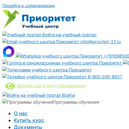
Перейти к содержимому
Войти на учебный портал
info@prioritet-37.ru
+791098500
8-800-200-8937
Версия сайта для слабовидящих
Войти
Программы обучения
О нас
Купить курс
Документы