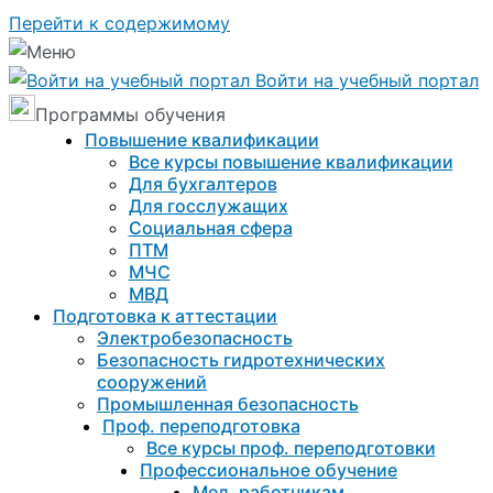
Перейти к содержимому
Войти на учебный портал
Программы обучения
Повышение квалификации
Все курсы повышение квалификации
Для бухгалтеров
Для госслужащих
Социальная сфера
ПТМ
МЧС
МВД
Подготовка к aттестации
Электробезопасность
Безопасность гидротехнических
сооружений
Промышленная безопасность
Проф. переподготовка
Все курсы проф. переподготовки
Профессиональное обучение
Мед. работникам