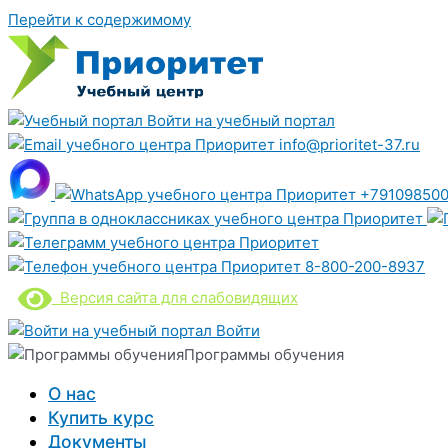
Перейти к содержимому
Войти на учебный портал
info@prioritet-37.ru
+791098500
8-800-200-8937
Версия сайта для слабовидящих
Войти
Программы обучения
О нас
Купить курс
Документы