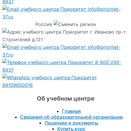
8937
info@prioritet-
37.ru
Россия
г. Иваново пр-т.
Строителей д.121
info@prioritet-
37.ru
8-800-200-
8937
89109850016
Об учебном центре
Главная
Сведения об образовательной организации
Лицензии и документы
Купить курс