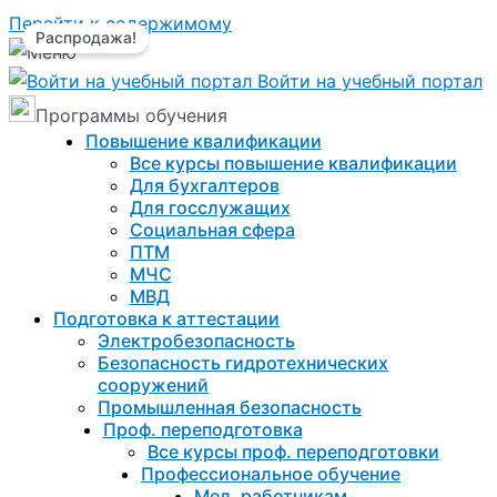
Перейти к содержимому
Распродажа!
Войти на учебный портал
Программы обучения
Повышение квалификации
Все курсы повышение квалификации
Для бухгалтеров
Для госслужащих
Социальная сфера
ПТМ
МЧС
МВД
Подготовка к aттестации
Электробезопасность
Безопасность гидротехнических
сооружений
Промышленная безопасность
Проф. переподготовка
Все курсы проф. переподготовки
Профессиональное обучение
Мед. работникам