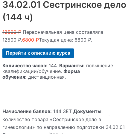
34.02.01 Сестринское дело
(144 ч)
12500
₽
Первоначальная цена составляла
12500 ₽.
6800
₽
Текущая цена: 6800 ₽.
Перейти к описанию курса
Количество часов:
144.
Варианты:
повышение
квалификации/обучение.
Форма
обучения:
дистанционная.
Начисление баллов:
144 ЗЕТ
Документы
:
удостоверение о повышении квалификации/
Количество товара «Сестринское дело в
свидетельство служащего.
гинекологии» по направлению подготовки 34.02.01