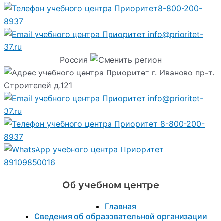
8-800-200-
8937
info@prioritet-
37.ru
Россия
г. Иваново пр-т.
Строителей д.121
info@prioritet-
37.ru
8-800-200-
8937
89109850016
Об учебном центре
Главная
Сведения об образовательной организации