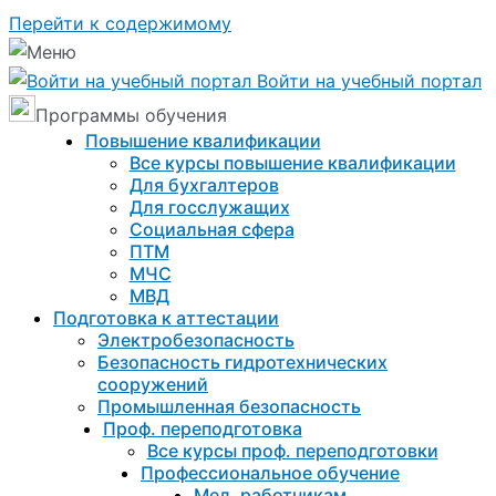
Перейти к содержимому
Войти на учебный портал
Программы обучения
Повышение квалификации
Все курсы повышение квалификации
Для бухгалтеров
Для госслужащих
Социальная сфера
ПТМ
МЧС
МВД
Подготовка к aттестации
Электробезопасность
Безопасность гидротехнических
сооружений
Промышленная безопасность
Проф. переподготовка
Все курсы проф. переподготовки
Профессиональное обучение
Мед. работникам