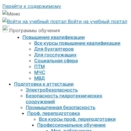
Перейти к содержимому
Войти на учебный портал
Программы обучения
Повышение квалификации
Все курсы повышение квалификации
Для бухгалтеров
Для госслужащих
Социальная сфера
ПТМ
МЧС
МВД
Подготовка к aттестации
Электробезопасность
Безопасность гидротехнических
сооружений
Промышленная безопасность
Проф. переподготовка
Все курсы проф. переподготовки
Профессиональное обучение
Мед. работникам