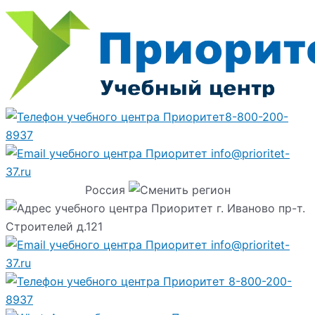
8-800-200-
8937
info@prioritet-
37.ru
Россия
г. Иваново пр-т.
Строителей д.121
info@prioritet-
37.ru
8-800-200-
8937