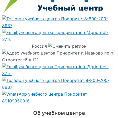
8-800-200-
8937
info@prioritet-
37.ru
Россия
г. Иваново пр-т.
Строителей д.121
info@prioritet-
37.ru
8-800-200-
8937
89109850016
Об учебном центре