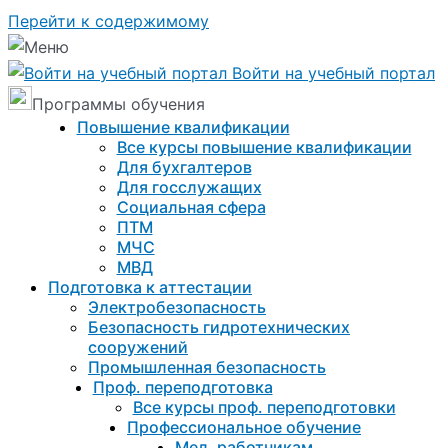
Перейти к содержимому
Войти на учебный портал
Программы обучения
Повышение квалификации
Все курсы повышение квалификации
Для бухгалтеров
Для госслужащих
Социальная сфера
ПТМ
МЧС
МВД
Подготовка к aттестации
Электробезопасность
Безопасность гидротехнических
сооружений
Промышленная безопасность
Проф. переподготовка
Все курсы проф. переподготовки
Профессиональное обучение
Мед. работникам