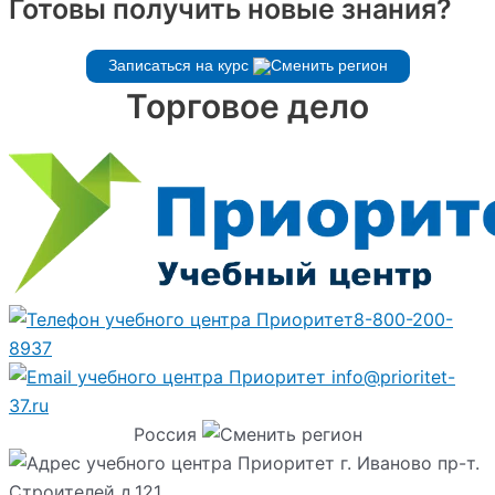
Готовы получить новые знания?
Записаться на курс
Торговое дело
8-800-200-
8937
info@prioritet-
37.ru
Россия
г. Иваново пр-т.
Строителей д.121