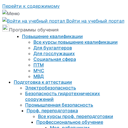
Перейти к содержимому
Войти на учебный портал
Программы обучения
Повышение квалификации
Все курсы повышение квалификации
Для бухгалтеров
Для госслужащих
Социальная сфера
ПТМ
МЧС
МВД
Подготовка к aттестации
Электробезопасность
Безопасность гидротехнических
сооружений
Промышленная безопасность
Проф. переподготовка
Все курсы проф. переподготовки
Профессиональное обучение
Мед. работникам