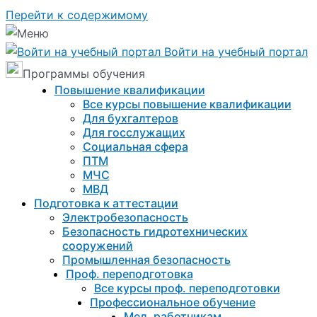
Перейти к содержимому
Войти на учебный портал
Программы обучения
Повышение квалификации
Все курсы повышение квалификации
Для бухгалтеров
Для госслужащих
Социальная сфера
ПТМ
МЧС
МВД
Подготовка к aттестации
Электробезопасность
Безопасность гидротехнических
сооружений
Промышленная безопасность
Проф. переподготовка
Все курсы проф. переподготовки
Профессиональное обучение
Мед. работникам