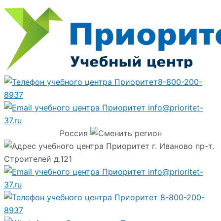
8-800-200-
8937
info@prioritet-
37.ru
Россия
г. Иваново пр-т.
Строителей д.121
info@prioritet-
37.ru
8-800-200-
8937