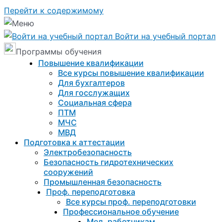
Перейти к содержимому
Войти на учебный портал
Программы обучения
Повышение квалификации
Все курсы повышение квалификации
Для бухгалтеров
Для госслужащих
Социальная сфера
ПТМ
МЧС
МВД
Подготовка к aттестации
Электробезопасность
Безопасность гидротехнических
сооружений
Промышленная безопасность
Проф. переподготовка
Все курсы проф. переподготовки
Профессиональное обучение
Мед. работникам