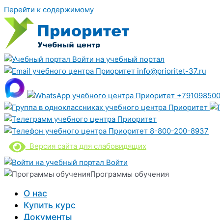
Перейти к содержимому
Войти на учебный портал
info@prioritet-37.ru
+791098500
8-800-200-8937
Версия сайта для слабовидящих
Войти
Программы обучения
О нас
Купить курс
Документы