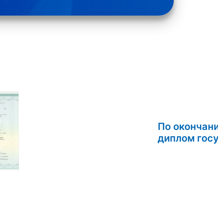
По окончан
дипл