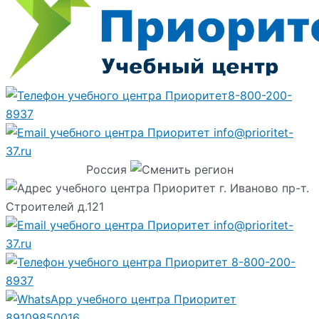
8-800-200-
8937
info@prioritet-
37.ru
Россия
г. Иваново пр-т.
Строителей д.121
info@prioritet-
37.ru
8-800-200-
8937
89109850016