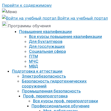
Перейти к содержимому
Войти на учебный портал
Программы обучения
Повышение квалификации
Все курсы повышение квалификации
Для бухгалтеров
Для госслужащих
Социальная сфера
ПТМ
МЧС
МВД
Подготовка к aттестации
Электробезопасность
Безопасность гидротехнических
сооружений
Промышленная безопасность
Проф. переподготовка
Все курсы проф. переподготовки
Профессиональное обучение
Мед. работникам