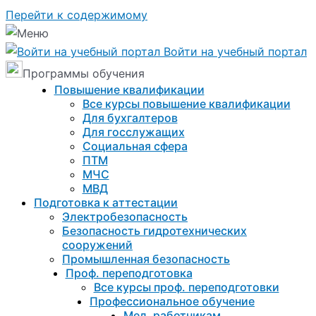
Перейти к содержимому
Войти на учебный портал
Программы обучения
Повышение квалификации
Все курсы повышение квалификации
Для бухгалтеров
Для госслужащих
Социальная сфера
ПТМ
МЧС
МВД
Подготовка к aттестации
Электробезопасность
Безопасность гидротехнических
сооружений
Промышленная безопасность
Проф. переподготовка
Все курсы проф. переподготовки
Профессиональное обучение
Мед. работникам