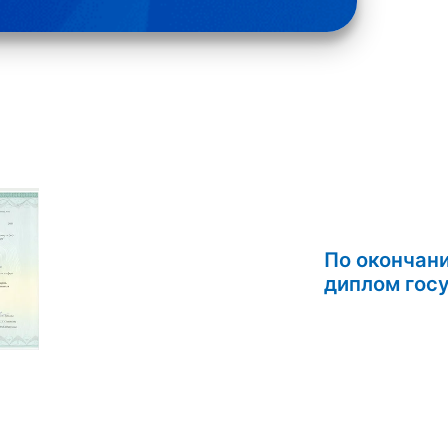
По окончан
дипл