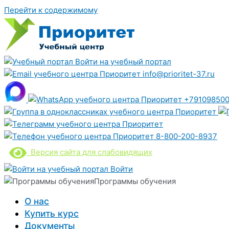
Перейти к содержимому
Войти на учебный портал
info@prioritet-37.ru
+791098500
8-800-200-8937
Версия сайта для слабовидящих
Войти
Программы обучения
О нас
Купить курс
Документы