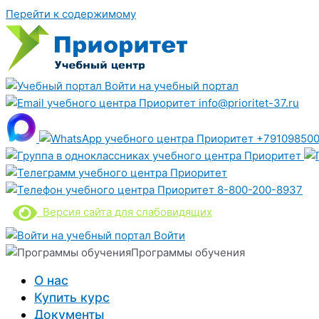
Перейти к содержимому
Войти на учебный портал
info@prioritet-37.ru
+791098500
8-800-200-8937
Версия сайта для слабовидящих
Войти
Программы обучения
О нас
Купить курс
Документы