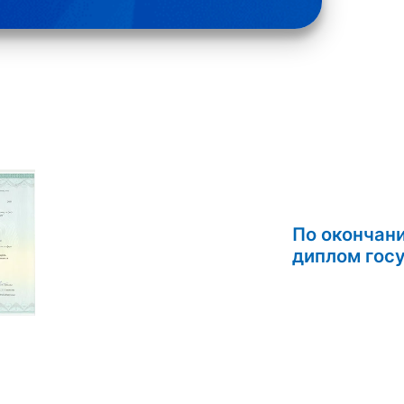
По окончан
дипл