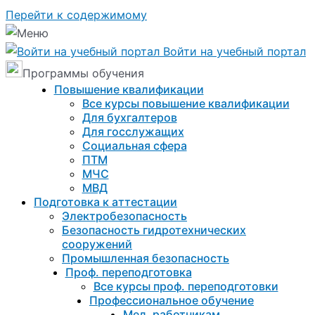
Перейти к содержимому
Войти на учебный портал
Программы обучения
Повышение квалификации
Все курсы повышение квалификации
Для бухгалтеров
Для госслужащих
Социальная сфера
ПТМ
МЧС
МВД
Подготовка к aттестации
Электробезопасность
Безопасность гидротехнических
сооружений
Промышленная безопасность
Проф. переподготовка
Все курсы проф. переподготовки
Профессиональное обучение
Мед. работникам