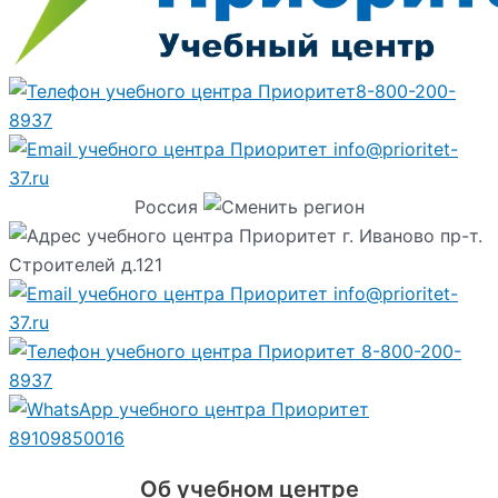
8-800-200-
8937
info@prioritet-
37.ru
Россия
г. Иваново пр-т.
Строителей д.121
info@prioritet-
37.ru
8-800-200-
8937
89109850016
Об учебном центре