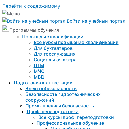
Перейти к содержимому
Войти на учебный портал
Программы обучения
Повышение квалификации
Все курсы повышение квалификации
Для бухгалтеров
Для госслужащих
Социальная сфера
ПТМ
МЧС
МВД
Подготовка к aттестации
Электробезопасность
Безопасность гидротехнических
сооружений
Промышленная безопасность
Проф. переподготовка
Все курсы проф. переподготовки
Профессиональное обучение
Мед. работникам