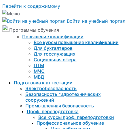
Перейти к содержимому
Войти на учебный портал
Программы обучения
Повышение квалификации
Все курсы повышение квалификации
Для бухгалтеров
Для госслужащих
Социальная сфера
ПТМ
МЧС
МВД
Подготовка к aттестации
Электробезопасность
Безопасность гидротехнических
сооружений
Промышленная безопасность
Проф. переподготовка
Все курсы проф. переподготовки
Профессиональное обучение
Мед. работникам