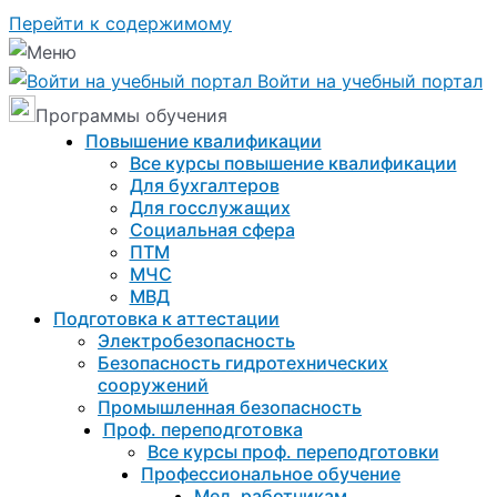
Перейти к содержимому
Войти на учебный портал
Программы обучения
Повышение квалификации
Все курсы повышение квалификации
Для бухгалтеров
Для госслужащих
Социальная сфера
ПТМ
МЧС
МВД
Подготовка к aттестации
Электробезопасность
Безопасность гидротехнических
сооружений
Промышленная безопасность
Проф. переподготовка
Все курсы проф. переподготовки
Профессиональное обучение
Мед. работникам