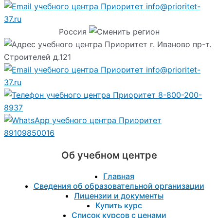
info@prioritet-
37.ru
Россия
г. Иваново пр-т.
Строителей д.121
info@prioritet-
37.ru
8-800-200-
8937
89109850016
Об учебном центре
Главная
Сведения об образовательной организации
Лицензии и документы
Купить курс
Список курсов с ценами