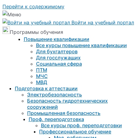
Перейти к содержимому
Войти на учебный портал
Программы обучения
Повышение квалификации
Все курсы повышение квалификации
Для бухгалтеров
Для госслужащих
Социальная сфера
ПТМ
МЧС
МВД
Подготовка к aттестации
Электробезопасность
Безопасность гидротехнических
сооружений
Промышленная безопасность
Проф. переподготовка
Все курсы проф. переподготовки
Профессиональное обучение
Мед. работникам