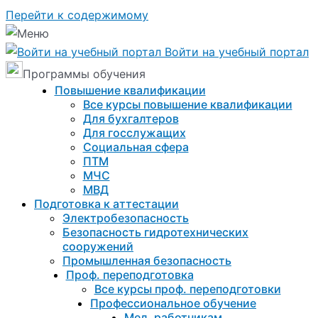
Перейти к содержимому
Войти на учебный портал
Программы обучения
Повышение квалификации
Все курсы повышение квалификации
Для бухгалтеров
Для госслужащих
Социальная сфера
ПТМ
МЧС
МВД
Подготовка к aттестации
Электробезопасность
Безопасность гидротехнических
сооружений
Промышленная безопасность
Проф. переподготовка
Все курсы проф. переподготовки
Профессиональное обучение
Мед. работникам