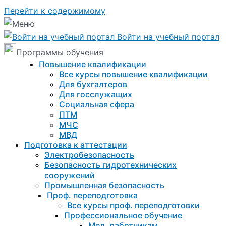
Перейти к содержимому
Войти на учебный портал
Программы обучения
Повышение квалификации
Все курсы повышение квалификации
Для бухгалтеров
Для госслужащих
Социальная сфера
ПТМ
МЧС
МВД
Подготовка к aттестации
Электробезопасность
Безопасность гидротехнических
сооружений
Промышленная безопасность
Проф. переподготовка
Все курсы проф. переподготовки
Профессиональное обучение
Мед. работникам