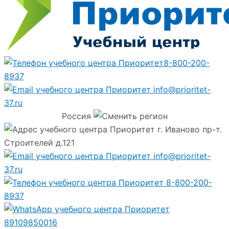
8-800-200-
8937
info@prioritet-
37.ru
Россия
г. Иваново пр-т.
Строителей д.121
info@prioritet-
37.ru
8-800-200-
8937
89109850016