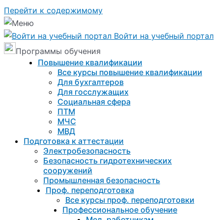
Перейти к содержимому
Войти на учебный портал
Программы обучения
Повышение квалификации
Все курсы повышение квалификации
Для бухгалтеров
Для госслужащих
Социальная сфера
ПТМ
МЧС
МВД
Подготовка к aттестации
Электробезопасность
Безопасность гидротехнических
сооружений
Промышленная безопасность
Проф. переподготовка
Все курсы проф. переподготовки
Профессиональное обучение
Мед. работникам