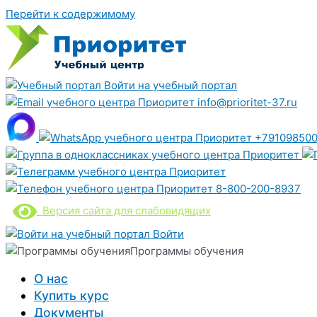
Перейти к содержимому
Войти на учебный портал
info@prioritet-37.ru
+791098500
8-800-200-8937
Версия сайта для слабовидящих
Войти
Программы обучения
О нас
Купить курс
Документы