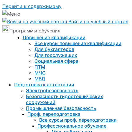
Перейти к содержимому
Войти на учебный портал
Программы обучения
Повышение квалификации
Все курсы повышение квалификации
Для бухгалтеров
Для госслужащих
Социальная сфера
ПТМ
МЧС
МВД
Подготовка к aттестации
Электробезопасность
Безопасность гидротехнических
сооружений
Промышленная безопасность
Проф. переподготовка
Все курсы проф. переподготовки
Профессиональное обучение
Мед. работникам