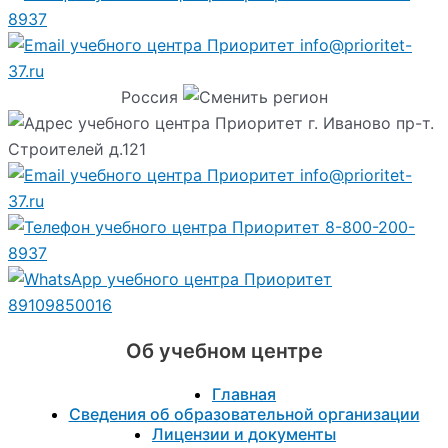
8937
info@prioritet-
37.ru
Россия
г. Иваново пр-т.
Строителей д.121
info@prioritet-
37.ru
8-800-200-
8937
89109850016
Об учебном центре
Главная
Сведения об образовательной организации
Лицензии и документы