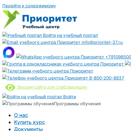
Перейти к содержимому
Войти на учебный портал
info@prioritet-37.ru
+791098500
8-800-200-8937
Версия сайта для слабовидящих
Войти
Программы обучения
О нас
Купить курс
Документы