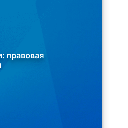
: правовая
и