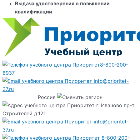
Выдача удостоверения о повышении
квалификации
8-800-200-
8937
info@prioritet-
37.ru
Россия
г. Иваново пр-т.
Строителей д.121
info@prioritet-
37.ru
8-800-200-