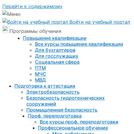
Перейти к содержимому
Войти на учебный портал
Программы обучения
Повышение квалификации
Все курсы повышение квалификации
Для бухгалтеров
Для госслужащих
Социальная сфера
ПТМ
МЧС
МВД
Подготовка к aттестации
Электробезопасность
Безопасность гидротехнических
сооружений
Промышленная безопасность
Проф. переподготовка
Все курсы проф. переподготовки
Профессиональное обучение
Мед. работникам