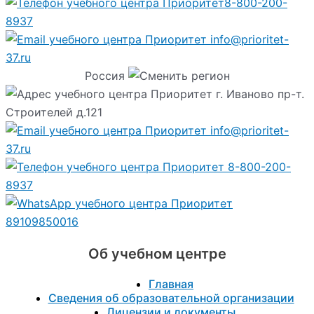
8-800-200-
8937
info@prioritet-
37.ru
Россия
г. Иваново пр-т.
Строителей д.121
info@prioritet-
37.ru
8-800-200-
8937
89109850016
Об учебном центре
Главная
Сведения об образовательной организации
Лицензии и документы