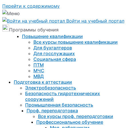
Перейти к содержимому
Войти на учебный портал
Программы обучения
Повышение квалификации
Все курсы повышение квалификации
Для бухгалтеров
Для госслужащих
Социальная сфера
ПТМ
МЧС
МВД
Подготовка к aттестации
Электробезопасность
Безопасность гидротехнических
сооружений
Промышленная безопасность
Проф. переподготовка
Все курсы проф. переподготовки
Профессиональное обучение
Мед. работникам