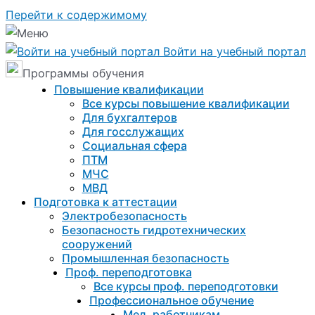
Перейти к содержимому
Войти на учебный портал
Программы обучения
Повышение квалификации
Все курсы повышение квалификации
Для бухгалтеров
Для госслужащих
Социальная сфера
ПТМ
МЧС
МВД
Подготовка к aттестации
Электробезопасность
Безопасность гидротехнических
сооружений
Промышленная безопасность
Проф. переподготовка
Все курсы проф. переподготовки
Профессиональное обучение
Мед. работникам