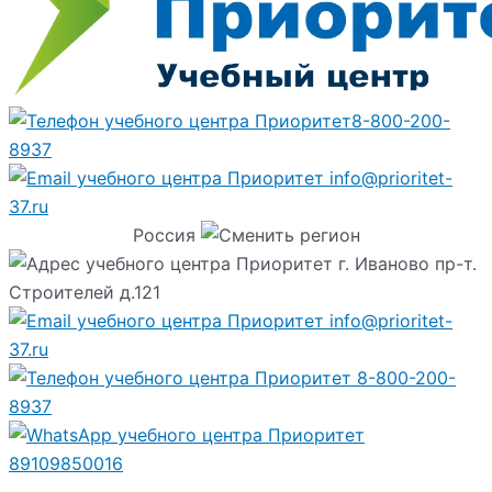
8-800-200-
8937
info@prioritet-
37.ru
Россия
г. Иваново пр-т.
Строителей д.121
info@prioritet-
37.ru
8-800-200-
8937
89109850016