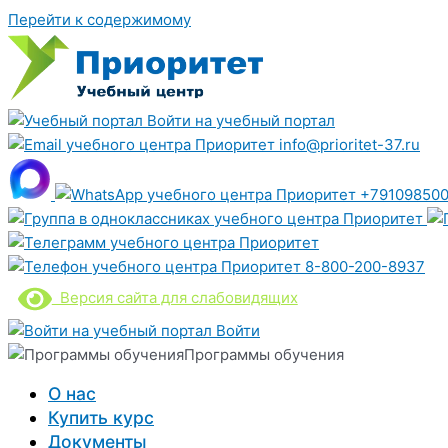
Перейти к содержимому
Войти на учебный портал
info@prioritet-37.ru
+791098500
8-800-200-8937
Версия сайта для слабовидящих
Войти
Программы обучения
О нас
Купить курс
Документы