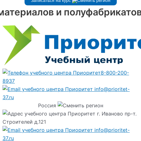
Записаться на курс
материалов и полуфабрикатов
8-800-200-
8937
info@prioritet-
37.ru
Россия
г. Иваново пр-т.
Строителей д.121
info@prioritet-
37.ru