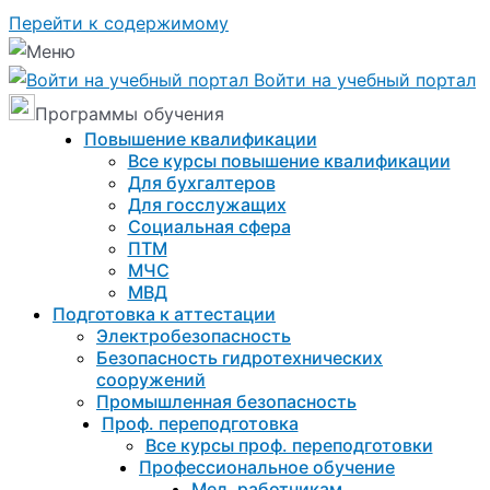
Перейти к содержимому
Войти на учебный портал
Программы обучения
Повышение квалификации
Все курсы повышение квалификации
Для бухгалтеров
Для госслужащих
Социальная сфера
ПТМ
МЧС
МВД
Подготовка к aттестации
Электробезопасность
Безопасность гидротехнических
сооружений
Промышленная безопасность
Проф. переподготовка
Все курсы проф. переподготовки
Профессиональное обучение
Мед. работникам