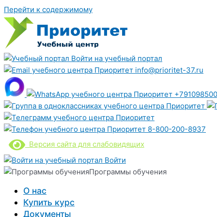
Перейти к содержимому
Войти на учебный портал
info@prioritet-37.ru
+791098500
8-800-200-8937
Версия сайта для слабовидящих
Войти
Программы обучения
О нас
Купить курс
Документы