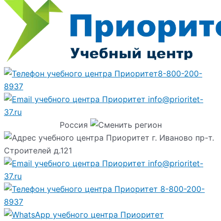
8-800-200-
8937
info@prioritet-
37.ru
Россия
г. Иваново пр-т.
Строителей д.121
info@prioritet-
37.ru
8-800-200-
8937