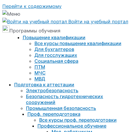
Перейти к содержимому
Войти на учебный портал
Программы обучения
Повышение квалификации
Все курсы повышение квалификации
Для бухгалтеров
Для госслужащих
Социальная сфера
ПТМ
МЧС
МВД
Подготовка к aттестации
Электробезопасность
Безопасность гидротехнических
сооружений
Промышленная безопасность
Проф. переподготовка
Все курсы проф. переподготовки
Профессиональное обучение
Мед. работникам