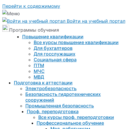
Перейти к содержимому
Войти на учебный портал
Программы обучения
Повышение квалификации
Все курсы повышение квалификации
Для бухгалтеров
Для госслужащих
Социальная сфера
ПТМ
МЧС
МВД
Подготовка к aттестации
Электробезопасность
Безопасность гидротехнических
сооружений
Промышленная безопасность
Проф. переподготовка
Все курсы проф. переподготовки
Профессиональное обучение
Мед. работникам