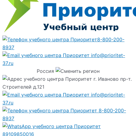
8-800-200-
8937
info@prioritet-
37.ru
Россия
г. Иваново пр-т.
Строителей д.121
info@prioritet-
37.ru
8-800-200-
8937
89109850016