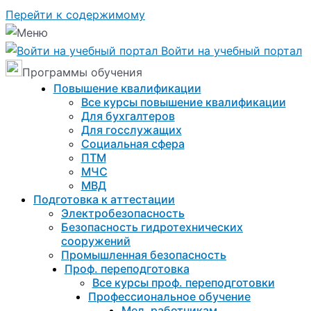
Перейти к содержимому
Войти на учебный портал
Программы обучения
Повышение квалификации
Все курсы повышение квалификации
Для бухгалтеров
Для госслужащих
Социальная сфера
ПТМ
МЧС
МВД
Подготовка к aттестации
Электробезопасность
Безопасность гидротехнических
сооружений
Промышленная безопасность
Проф. переподготовка
Все курсы проф. переподготовки
Профессиональное обучение
Мед. работникам