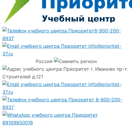
8-800-200-
8937
info@prioritet-
37.ru
Россия
г. Иваново пр-т.
Строителей д.121
info@prioritet-
37.ru
8-800-200-
8937
89109850016