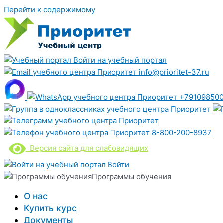
Перейти к содержимому
Войти на учебный портал
info@prioritet-37.ru
+791098500
8-800-200-8937
Версия сайта для слабовидящих
Войти
Программы обучения
О нас
Купить курс
Документы